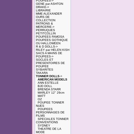
POUPEES->
GENE par ASHTON
DRAKE->
LIBRAIRIE
MME ALEXANDER
OURS DE
COLLECTION
PATRONS &
MERCERIE->
PERRUQUES
PETITCOLLIN
POUPEES FAMOSA
POUPEES GOTHIQUE
OU HALLOWEEN
R & D DOLLS->
RILEY par HELEN KISH
SACS A MAINS DE
POUPEES->
SOCLES ET
PRESENTOIRES DE
POUPEE
SYBARITES
TAKARA
TONNER DOLLS
->
AMERICAN MODELS
ANN ESTELLE
BJD DOLL
BRENDA STARR
MARLEY 12" 29cm
MATT
OZ
POUPEE TONNER
NUES
POUPEES
PERSONNAGES DE
FILMS
SPECIALES TONNER
CONVENTIONS
SYDNEY
THEATRE DE LA
MODE