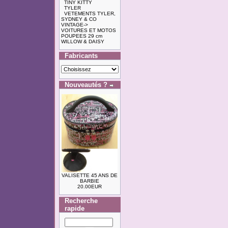
TINY KITTY
TYLER
VETEMENTS TYLER,
SYDNEY & CO
VINTAGE->
VOITURES ET MOTOS
POUPEES 29 cm
WILLOW & DAISY
Fabricants
Nouveautés ?
VALISETTE 45 ANS DE
BARBIE
20.00EUR
Recherche
rapide