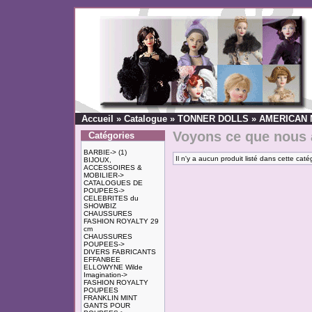
Accueil
»
Catalogue
»
TONNER DOLLS
»
AMERICAN
Voyons ce que nous 
Catégories
BARBIE->
(1)
Il n'y a aucun produit listé dans cette caté
BIJOUX,
ACCESSOIRES &
MOBILIER->
CATALOGUES DE
POUPEES->
CELEBRITES du
SHOWBIZ
CHAUSSURES
FASHION ROYALTY 29
cm
CHAUSSURES
POUPEES->
DIVERS FABRICANTS
EFFANBEE
ELLOWYNE Wilde
Imagination->
FASHION ROYALTY
POUPEES
FRANKLIN MINT
GANTS POUR