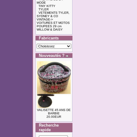
MODE
TINY KITTY
TYLER
VETEMENTS TYLER,
SYDNEY & CO
VINTAGE->
VOITURES ET MOTOS
POUPEES 29 cm
WILLOW & DAISY
Fabricants
Nouveautés ?
VALISETTE 45 ANS DE
BARBIE
20.00EUR
Recherche
rapide