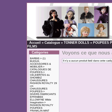
Accueil
»
Catalogue
»
TONNER DOLLS
»
POUPEES 
FILMS
Voyons ce que nous 
Catégories
BARBIE->
(1)
Il n'y a aucun produit listé dans cette caté
BIJOUX,
ACCESSOIRES &
MOBILIER->
CATALOGUES DE
POUPEES->
CELEBRITES du
SHOWBIZ
CHAUSSURES
FASHION ROYALTY 29
cm
CHAUSSURES
POUPEES->
DIVERS FABRICANTS
EFFANBEE
ELLOWYNE Wilde
Imagination->
FASHION ROYALTY
POUPEES
FRANKLIN MINT