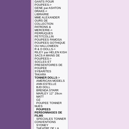
GANTS POUR
POUPEES->
GENE par ASHTON
DRAKE->
LIBRAIRIE
MME ALEXANDER
OURS DE
COLLECTION
PATRONS &
MERCERIE->
PERRUQUES
PETITCOLLIN
POUPEES FAMOSA
POUPEES GOTHIQUE
OU HALLOWEEN
R & D DOLLS->
RILEY par HELEN KISH
SACS A MAINS DE
POUPEES->
SOCLES ET
PRESENTOIRES DE
POUPEE
SYBARITES
TAKARA
TONNER DOLLS
->
AMERICAN MODELS
ANN ESTELLE
BJD DOLL
BRENDA STARR
MARLEY 12" 29cm
MATT
OZ
POUPEE TONNER
NUES
POUPEES
PERSONNAGES DE
FILMS
SPECIALES TONNER
CONVENTIONS
SYDNEY
THEATRE DE LA