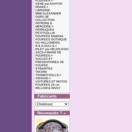
POUPEES->
GENE par ASHTON
DRAKE->
LIBRAIRIE
MME ALEXANDER
OURS DE
COLLECTION
PATRONS &
MERCERIE->
PERRUQUES
PETITCOLLIN
POUPEES FAMOSA
POUPEES GOTHIQUE
OU HALLOWEEN
R & D DOLLS->
RILEY par HELEN KISH
SACS A MAINS DE
POUPEES->
SOCLES ET
PRESENTOIRES DE
POUPEE
SYBARITES
TAKARA
TONNER DOLLS->
VINTAGE->
VOITURES ET MOTOS
POUPEES 29 cm
WILLOW & DAISY
Fabricants
Nouveautés ?