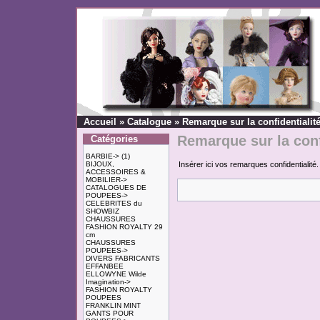
Accueil
»
Catalogue
»
Remarque sur la confidentialit
Remarque sur la conf
Catégories
BARBIE->
(1)
BIJOUX,
Insérer ici vos remarques confidentialité.
ACCESSOIRES &
MOBILIER->
CATALOGUES DE
POUPEES->
CELEBRITES du
SHOWBIZ
CHAUSSURES
FASHION ROYALTY 29
cm
CHAUSSURES
POUPEES->
DIVERS FABRICANTS
EFFANBEE
ELLOWYNE Wilde
Imagination->
FASHION ROYALTY
POUPEES
FRANKLIN MINT
GANTS POUR