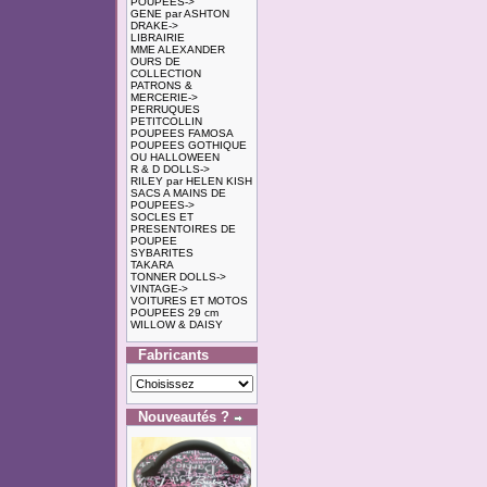
POUPEES->
GENE par ASHTON
DRAKE->
LIBRAIRIE
MME ALEXANDER
OURS DE
COLLECTION
PATRONS &
MERCERIE->
PERRUQUES
PETITCOLLIN
POUPEES FAMOSA
POUPEES GOTHIQUE
OU HALLOWEEN
R & D DOLLS->
RILEY par HELEN KISH
SACS A MAINS DE
POUPEES->
SOCLES ET
PRESENTOIRES DE
POUPEE
SYBARITES
TAKARA
TONNER DOLLS->
VINTAGE->
VOITURES ET MOTOS
POUPEES 29 cm
WILLOW & DAISY
Fabricants
Nouveautés ?