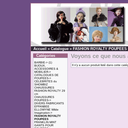
Accueil
»
Catalogue
»
FASHION ROYALTY POUPEES
Voyons ce que nous 
Catégories
BARBIE->
(1)
Il n'y a aucun produit listé dans cette caté
BIJOUX,
ACCESSOIRES &
MOBILIER->
CATALOGUES DE
POUPEES->
CELEBRITES du
SHOWBIZ
CHAUSSURES
FASHION ROYALTY 29
cm
CHAUSSURES
POUPEES->
DIVERS FABRICANTS
EFFANBEE
ELLOWYNE Wilde
Imagination->
FASHION ROYALTY
POUPEES
FRANKLIN MINT
GANTS POUR