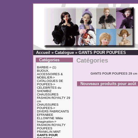
Accueil
»
Catalogue
»
GANTS POUR POUPEES
Catégories
Catégories
BARBIE->
(1)
BIJOUX,
GANTS POUR POUPEES 29 cm
ACCESSOIRES &
MOBILIER->
CATALOGUES DE
Nouveaux produits pour août
POUPEES->
CELEBRITES du
SHOWBIZ
CHAUSSURES
FASHION ROYALTY 29
cm
CHAUSSURES
POUPEES->
DIVERS FABRICANTS
EFFANBEE
ELLOWYNE Wilde
Imagination->
FASHION ROYALTY
POUPEES
FRANKLIN MINT
GANTS POUR