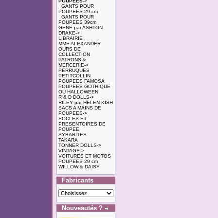
POUPEES
->
GANTS POUR
POUPEES 29 cm
GANTS POUR
POUPEES 39cm
GENE par ASHTON
DRAKE->
LIBRAIRIE
MME ALEXANDER
OURS DE
COLLECTION
PATRONS &
MERCERIE->
PERRUQUES
PETITCOLLIN
POUPEES FAMOSA
POUPEES GOTHIQUE
OU HALLOWEEN
R & D DOLLS->
RILEY par HELEN KISH
SACS A MAINS DE
POUPEES->
SOCLES ET
PRESENTOIRES DE
POUPEE
SYBARITES
TAKARA
TONNER DOLLS->
VINTAGE->
VOITURES ET MOTOS
POUPEES 29 cm
WILLOW & DAISY
Fabricants
Nouveautés ?