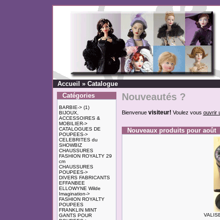
Accueil
»
Catalogue
Nouveautés ?
Catégories
BARBIE->
(1)
visiteur!
Bienvenue
Voulez vous
ouvrir
BIJOUX,
ACCESSOIRES &
MOBILIER->
CATALOGUES DE
Nouveaux produits pour août
POUPEES->
CELEBRITES du
SHOWBIZ
CHAUSSURES
FASHION ROYALTY 29
cm
CHAUSSURES
POUPEES->
DIVERS FABRICANTS
EFFANBEE
ELLOWYNE Wilde
Imagination->
FASHION ROYALTY
POUPEES
FRANKLIN MINT
VALIS
GANTS POUR