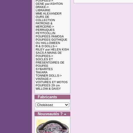
POUPEES->
GENE par ASHTON
DRAKE->
LIBRAIRIE
MME ALEXANDER
OURS DE
COLLECTION
PATRONS &
MERCERIE->
PERRUQUES
PETITCOLLIN
POUPEES FAMOSA
POUPEES GOTHIQUE
OU HALLOWEEN
R & D DOLLS->
RILEY par HELEN KISH
SACS A MAINS DE
POUPEES->
SOCLES ET
PRESENTOIRES DE
POUPEE
SYBARITES
TAKARA
TONNER DOLLS->
VINTAGE->
VOITURES ET MOTOS
POUPEES 29 cm
WILLOW & DAISY
Fabricants
Nouveautés ?