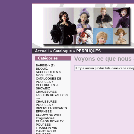
Accueil
»
Catalogue
»
PERRUQUES
Voyons ce que nous 
Catégories
BARBIE->
(1)
Il n'y a aucun produit listé dans cette caté
BIJOUX,
ACCESSOIRES &
MOBILIER->
CATALOGUES DE
POUPEES->
CELEBRITES du
SHOWBIZ
CHAUSSURES
FASHION ROYALTY 29
cm
CHAUSSURES
POUPEES->
DIVERS FABRICANTS
EFFANBEE
ELLOWYNE Wilde
Imagination->
FASHION ROYALTY
POUPEES
FRANKLIN MINT
GANTS POUR