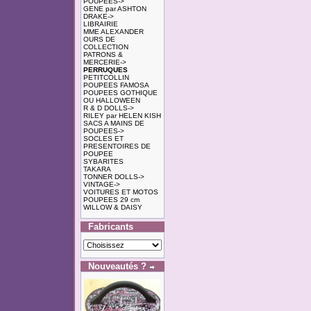
POUPEES->
GENE par ASHTON
DRAKE->
LIBRAIRIE
MME ALEXANDER
OURS DE
COLLECTION
PATRONS &
MERCERIE->
PERRUQUES
PETITCOLLIN
POUPEES FAMOSA
POUPEES GOTHIQUE
OU HALLOWEEN
R & D DOLLS->
RILEY par HELEN KISH
SACS A MAINS DE
POUPEES->
SOCLES ET
PRESENTOIRES DE
POUPEE
SYBARITES
TAKARA
TONNER DOLLS->
VINTAGE->
VOITURES ET MOTOS
POUPEES 29 cm
WILLOW & DAISY
Fabricants
Nouveautés ?