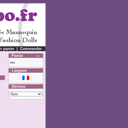
ir panier
|
Commander
Panier
vide
Langues
Devises