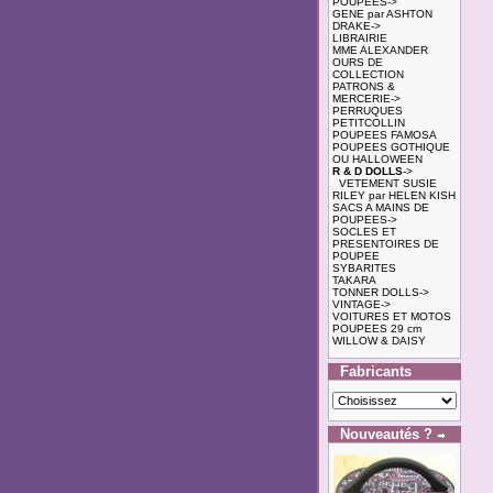
POUPEES->
GENE par ASHTON
DRAKE->
LIBRAIRIE
MME ALEXANDER
OURS DE
COLLECTION
PATRONS &
MERCERIE->
PERRUQUES
PETITCOLLIN
POUPEES FAMOSA
POUPEES GOTHIQUE
OU HALLOWEEN
R & D DOLLS
->
VETEMENT SUSIE
RILEY par HELEN KISH
SACS A MAINS DE
POUPEES->
SOCLES ET
PRESENTOIRES DE
POUPEE
SYBARITES
TAKARA
TONNER DOLLS->
VINTAGE->
VOITURES ET MOTOS
POUPEES 29 cm
WILLOW & DAISY
Fabricants
Nouveautés ?