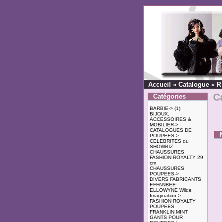
Accueil
»
Catalogue
»
R
C
Catégories
BARBIE->
(1)
BIJOUX,
ACCESSOIRES &
MOBILIER->
CATALOGUES DE
POUPEES->
CELEBRITES du
SHOWBIZ
CHAUSSURES
FASHION ROYALTY 29
cm
CHAUSSURES
POUPEES->
DIVERS FABRICANTS
EFFANBEE
ELLOWYNE Wilde
Imagination->
FASHION ROYALTY
POUPEES
FRANKLIN MINT
GANTS POUR