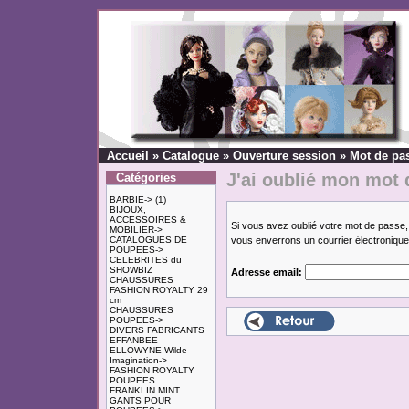
Accueil
»
Catalogue
»
Ouverture session
»
Mot de pa
J'ai oublié mon mot 
Catégories
BARBIE->
(1)
BIJOUX,
ACCESSOIRES &
Si vous avez oublié votre mot de passe,
MOBILIER->
CATALOGUES DE
vous enverrons un courrier électroniqu
POUPEES->
CELEBRITES du
SHOWBIZ
Adresse email:
CHAUSSURES
FASHION ROYALTY 29
cm
CHAUSSURES
POUPEES->
DIVERS FABRICANTS
EFFANBEE
ELLOWYNE Wilde
Imagination->
FASHION ROYALTY
POUPEES
FRANKLIN MINT
GANTS POUR