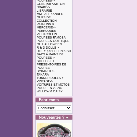
POUPEES->
GENE par ASHTON
DRAKE->
LIBRAIRIE
MME ALEXANDER
OURS DE
COLLECTION
PATRONS &
MERCERIE->
PERRUQUES
PETITCOLLIN
POUPEES FAMOSA
POUPEES GOTHIQUE
OU HALLOWEEN
R & D DOLLS->
RILEY par HELEN KISH
SACS A MAINS DE
POUPEES->
SOCLES ET
PRESENTOIRES DE
POUPEE
SYBARITES
TAKARA
TONNER DOLLS->
VINTAGE->
VOITURES ET MOTOS
POUPEES 29 cm
WILLOW & DAISY
Fabricants
Nouveautés ?